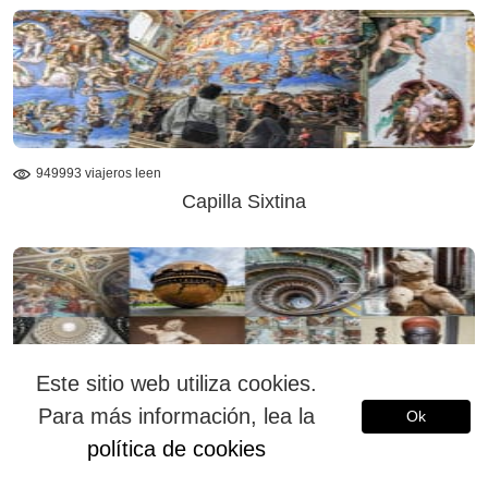
949993 viajeros leen
Capilla Sixtina
Este sitio web utiliza cookies.
984564 viajeros leen
Para más información, lea la
Ok
Museos Vaticanos
política de cookies