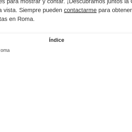
para mostrar y contar. ¡Descubramos juntos la Ci
 vista. Siempre pueden
contactarme
para obtener
ectas en Roma.
Índice
 Roma