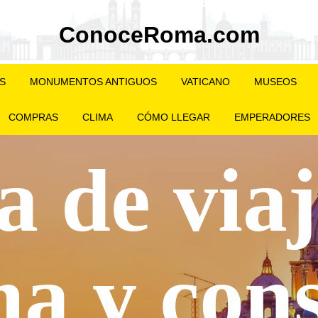
СonoceRoma.com
AS
MONUMENTOS ANTIGUOS
VATICANO
MUSEOS
COMPRAS
CLIMA
CÓMO LLEGAR
EMPERADORES
a de viaj
a y cons