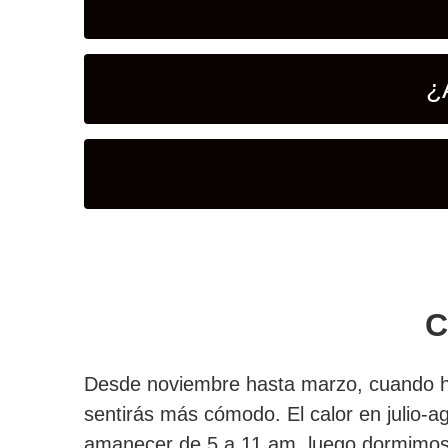
¿
C
Desde noviembre hasta marzo, cuando hay
sentirás más cómodo.
El calor en julio-
amanecer de 5 a 11 am, luego dormimos