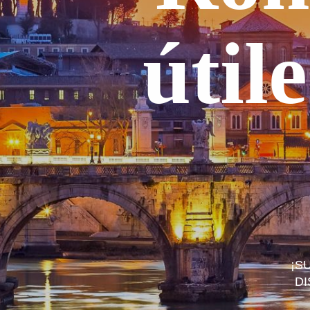
útil
¡S
DI