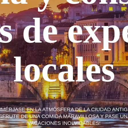
es de exp
locales
UMÉRJASE EN LA ATMÓSFERA DE LA CIUDAD ANTIG
SFRUTE DE UNA COMIDA MARAVILLOSA Y PASE U
VACACIONES INOLVIDABLES!