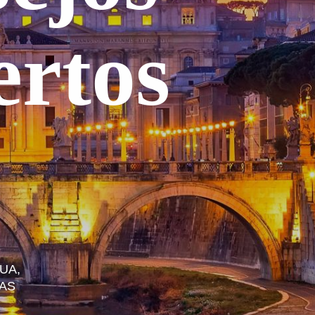
ertos
UA,
NAS