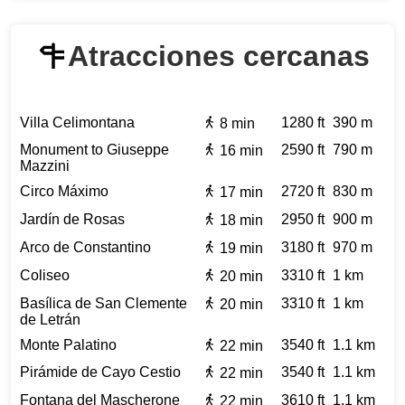
Atracciones cercanas
Villa Celimontana
1280 ft
390 m
8 min
Monument to Giuseppe
2590 ft
790 m
16 min
Mazzini
Circo Máximo
2720 ft
830 m
17 min
Jardín de Rosas
2950 ft
900 m
18 min
Arco de Constantino
3180 ft
970 m
19 min
Coliseo
3310 ft
1 km
20 min
Basílica de San Clemente
3310 ft
1 km
20 min
de Letrán
Monte Palatino
3540 ft
1.1 km
22 min
Pirámide de Cayo Cestio
3540 ft
1.1 km
22 min
Fontana del Mascherone
3610 ft
1.1 km
22 min