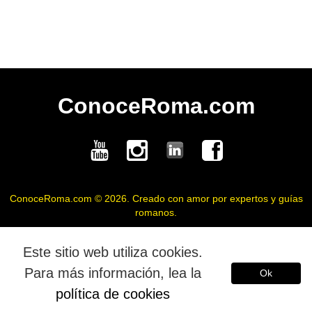
СonoceRoma.com
ConoceRoma.com © 2026. Creado con amor por expertos y guías
romanos.
American English
Deutsch
Polski
Este sitio web utiliza cookies.
Para más información, lea la
Ok
Français
política de cookies