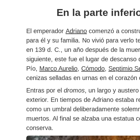
En la parte infer
El emperador
Adriano
comenzó a construi
para él y su familia. No vivió para verlo
en 139 d. C., un año después de la muer
siguiente, este fue el lugar de descanso
Pío,
Marco Aurelio
,
Cómodo
,
Septimio S
cenizas selladas en urnas en el corazón d
Entras por el
dromos
, un largo y auster
exterior. En tiempos de Adriano estaba 
como un umbral deliberadamente solemne 
muertos. Al final se alzaba una estatua c
conserva.