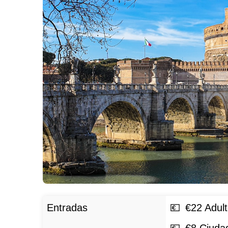
Entradas
€
22
Adul
€
8
Ciuda