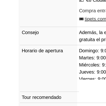
Compra entr
tiqets.co
Consejo
Además, la e
gratuita el 
Horario de apertura
Domingo:
9:
Martes:
9:0
Miércoles:
9
Jueves:
9:0
Viernes:
9:0
Sábado:
9:0
Tour recomendado