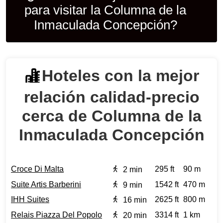
para visitar la Columna de la
Inmaculada Concepción?
Hoteles con la mejor
relación calidad‑precio
cerca de Columna de la
Inmaculada Concepción
Croce Di Malta
295 ft
90 m
2 min
Suite Artis Barberini
1542 ft
470 m
9 min
IHH Suites
2625 ft
800 m
16 min
Relais Piazza Del Popolo
3314 ft
1 km
20 min