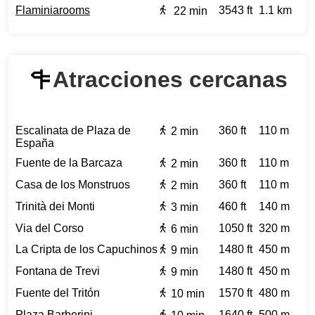
Flaminiarooms
3543 ft
1.1 km
22 min
Atracciones cercanas
Escalinata de Plaza de
360 ft
110 m
2 min
España
Fuente de la Barcaza
360 ft
110 m
2 min
Casa de los Monstruos
360 ft
110 m
2 min
Trinità dei Monti
460 ft
140 m
3 min
Via del Corso
1050 ft
320 m
6 min
La Cripta de los Capuchinos
1480 ft
450 m
9 min
Fontana de Trevi
1480 ft
450 m
9 min
Fuente del Tritón
1570 ft
480 m
10 min
Plaza Barberini
1640 ft
500 m
10 min